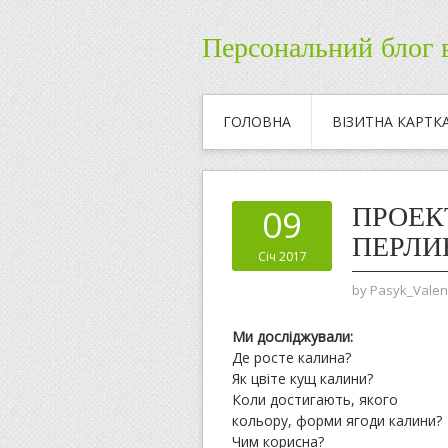
Персональний блог 
ГОЛОВНА
ВІЗИТНА КАРТК
ПРОЕК
09
ПЕРЛИ
Січ 2017
by
Pasyk_Valen
Ми досліджували:
Де росте калина?
Як цвіте кущ калини?
Коли достигають, якого
кольору, форми ягоди калини?
Чим корисна?