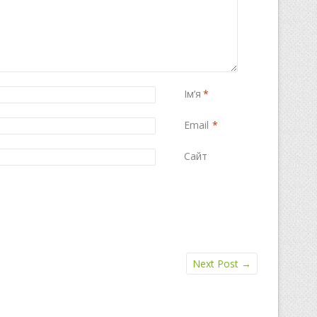
Ім’я
*
Email
*
Сайт
Next Post
→